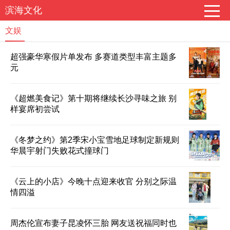
滨海文化
文娱
超强豪华寒假片单发布 多赛道类型丰富主题多
元
《超燃美食记》第十期将继续长沙寻味之旅 别
样宴席初尝试
《冬梦之约》第2季宋小宝雪地足球制定新规则
华晨宇射门失败花式撞球门
《云上的小店》今晚十点迎来收官 分别之际温
情四溢
周杰伦宣布妻子昆凌怀三胎 网友送祝福同时也