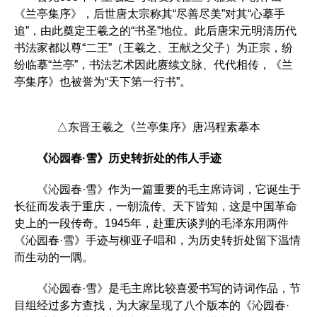
《兰亭集序》，后世唐太宗称其“尽善尽美”对其“心摹手
追”，由此奠定王羲之的“书圣”地位。此后唐宋元明清历代
书法家都以尊“二王”（王羲之、王献之父子）为正宗，纷
纷临摹“兰亭”，书法艺术因此赓续文脉、代代相传，《兰
亭集序》也被誉为“天下第一行书”。
△东晋王羲之《兰亭集序》唐冯程素摹本
《沁园春·雪》历史转折处的伟人手迹
《沁园春·雪》作为一篇重要的毛主席诗词，它诞生于
长征而发表于重庆，一朝流传、天下皆知，这是中国革命
史上的一段传奇。1945年，赴重庆谈判的毛泽东用两件
《沁园春·雪》手迹与柳亚子唱和，为历史转折处留下温情
而生动的一隅。
《沁园春·雪》是毛主席比较喜爱书写的诗词作品，节
目组经过多方查找，为大家呈现了八个版本的《沁园春·