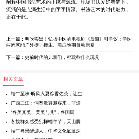
阐释中国书法艺术的正统与源流。现场书法爱好者笔下，
流淌的是点滴生活中的字字情深。书法艺术的时代魅力，
正在于此。
上一篇：
明吹实黑！弘扬中医的电视剧《后浪》引争议：学医
两周就能户外徒手接生、癌症晚期自动康复
下一篇：
史前时代的儿童们，都玩些什么玩具
相关文章
端午至味·听风入夏粽香佐茶，让生
广西三江：侗寨歌舞迎客来，非遗
“各美其美、美美与共”，各国民
各族群众感受别样端午节，天山脚
端午寻景醉游人，中华文化底蕴深