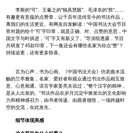
李斯的“可”、王羲之的“独具慧眼”、毛泽东的“胜”……
有趣更有意蕴的点赞章，让千百年流传至今的书法作品，
离我们的生活更近。有网友自发解读：“中国书法大会节目
答对题的给个‘可’字印章，就是正确、对、点赞的意思，中
国文字与时俱进，‘可’字又有新义了。”导演组透露，节目
共研发了45款印章，下一集还会有哪些名家为你点“赞”？
持续追更，还有更多惊喜。
言为心声，书为心画。《中国书法大会》仿若曲水流
觞的兰亭雅集，名家、爱好者和观众通过书法作品相互致
意、心意相通。语言学家姜亮夫说过，“整个汉字的精神，
是从人出发的。”书法作品在岁月沉淀中焕发出的文化影响
力和精神感召力，由书者传递、由观者领悟，一场跨越时
空的交流，在此发生。
细节体现美感