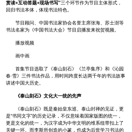
赏读+互动答题+现场书写”
三个环节作为节目主体形式，
回归书法本体，体现书法特色。
节目顾问、中国书法家协会名誉主席张海、苏士澍等
书法名家为《中国书法大会》节目启播发来祝贺视频。
播放视频
画中画
首集节目选取了《泰山刻石》《兰亭集序》和《沁园
春·雪》三件书法作品，用时间跨度长达两千年的书法故事
讲述中国大历史。
《泰山刻石》文化大一统的先声
《泰山刻石》既是秦始皇东巡、泰山封禅的见证，更
是“书同文字”的历史记录，不仅意味着国家版图的统一，
更是文化的统一，为汉字成为中华文明的维系纽带扣上了
关键一环。而李斯所创造的小篆，也成为后世学习书法的