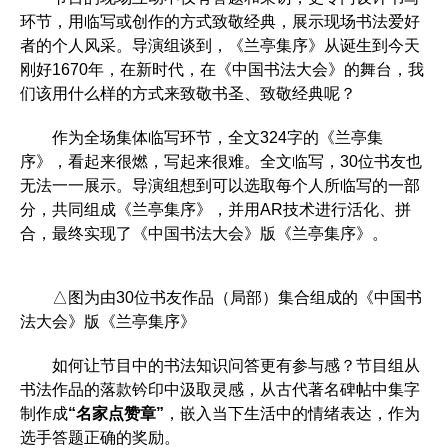
环节，用临写或创作的方式致敬经典，展示现场书法爱好
者的个人风采。导演组谈到，《兰亭集序》从诞生到今天
刚好1670年，在新时代，在《中国书法大会》的舞台，我
们该用什么样的方式来致敬书圣、致敬经典呢？
作为全场集体临写环节，全文324字的《兰亭集
序》，看起来很燃，写起来很难。全文临写，30位书友也
无法一一展示。导演组想到可以选取每个人所临写的一部
分，共同组成《兰亭集序》，并用AR技术进行活化、拼
合，最终实现了《中国书法大会》版《兰亭集序》。
△图为由30位书友作品（局部）集合组成的《中国书
法大会》版《兰亭集序》
如何让节目中的书法知识问答更有参与感？节目组从
书法作品的落款钤印中汲取灵感，从古代著名碑帖中集字
制作成
“名家点赞章”
，嵌入当下生活中的情绪表达，作为
选手答题正确的奖励。