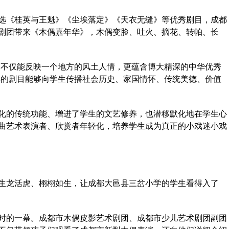
《桂英与王魁》《尘埃落定》《天衣无缝》等优秀剧目，成都
剧团带来《木偶嘉年华》，木偶变脸、吐火、摘花、转帕、长
不仅能反映一个地方的风土人情，更蕴含博大精深的中华优秀
样的剧目能够向学生传播社会历史、家国情怀、传统美德、价值
的传统功能、增进了学生的文艺修养，也潜移默化地在学生心
曲艺术表演者、欣赏者年轻化，培养学生成为真正的小戏迷小戏
龙活虎、栩栩如生，让成都大邑县三岔小学的学生看得入了
的一幕。成都市木偶皮影艺术剧团、成都市少儿艺术剧团副团