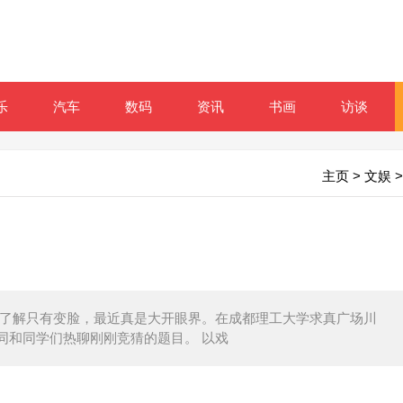
乐
汽车
数码
资讯
书画
访谈
主页
>
文娱
>
川剧的了解只有变脸，最近真是大开眼界。在成都理工大学求真广场川
同和同学们热聊刚刚竞猜的题目。 以戏