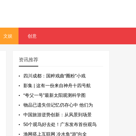
文娱
创意
资讯推荐
四川成都：国粹戏曲“圈粉”小戏
影集 | 这有一份来自神舟十四号航
“夸父一号”最新太阳观测科学图
物品已遗失但记忆仍存心中 他们为
中国旅游逆势创新：从风景到场景
50个观鸟好去处！广东发布首份观鸟
渔网搭上互联网 冷水鱼“游”向全