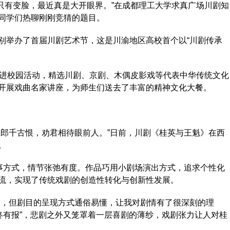
解只有变脸，最近真是大开眼界。”在成都理工大学求真广场川剧知
同学们热聊刚刚竞猜的题目。
举办了首届川剧艺术节，这是川渝地区高校首个以“川剧传承
进校园活动，精选川剧、京剧、木偶皮影戏等代表中华传统文化
开展戏曲名家讲座，为师生们送去了丰富的精神文化大餐。
郎千古恨，劝君相待眼前人。”日前，川剧《桂英与王魁》在西
。
事方式，情节张弛有度。作品巧用小剧场演出方式，追求个性化
流，实现了传统戏剧的创造性转化与创新性发展。
，但剧目的呈现方式通俗易懂，让我对剧情有了很深刻的理
终有报”，悲剧之外又笼罩着一层喜剧的薄纱，戏剧张力让人对桂