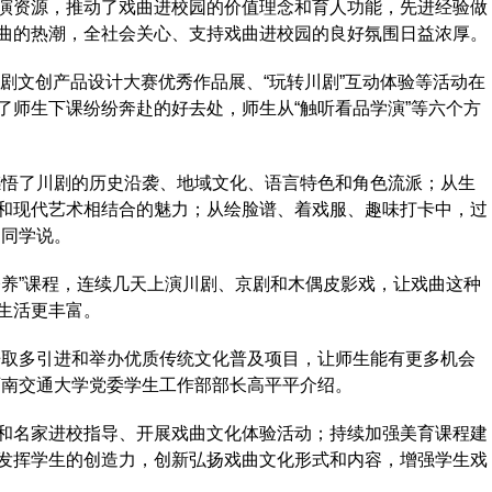
资源，推动了戏曲进校园的价值理念和育人功能，先进经验做
曲的热潮，全社会关心、支持戏曲进校园的良好氛围日益浓厚。
剧文创产品设计大赛优秀作品展、“玩转川剧”互动体验等活动在
了师生下课纷纷奔赴的好去处，师生从“触听看品学演”等六个方
悟了川剧的历史沿袭、地域文化、语言特色和角色流派；从生
和现代艺术相结合的魅力；从绘脸谱、着戏服、趣味打卡中，过
的同学说。
养”课程，连续几天上演川剧、京剧和木偶皮影戏，让戏曲这种
生活更丰富。
取多引进和举办优质传统文化普及项目，让师生能有更多机会
西南交通大学党委学生工作部部长高平平介绍。
名家进校指导、开展戏曲文化体验活动；持续加强美育课程建
发挥学生的创造力，创新弘扬戏曲文化形式和内容，增强学生戏