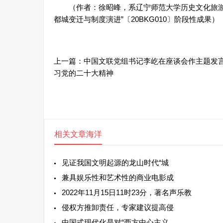
（作者：徐昭峰，系辽宁师范大学历史文化旅游学
都城变迁与制度演进”〔20BKG010〕阶段性成果）
上一篇：
中国文联党组书记李屹在座谈会作主题发
习党的二十大精神
相关文章
海洋
见证我国文明起源的龙山时代“城
兼具娱乐性和艺术性的商业电影成
2022年11月15日11时23分，著名声乐教
侵权方推卸责任，专家建议提高侵
中国式现代化是对“西方中心主义