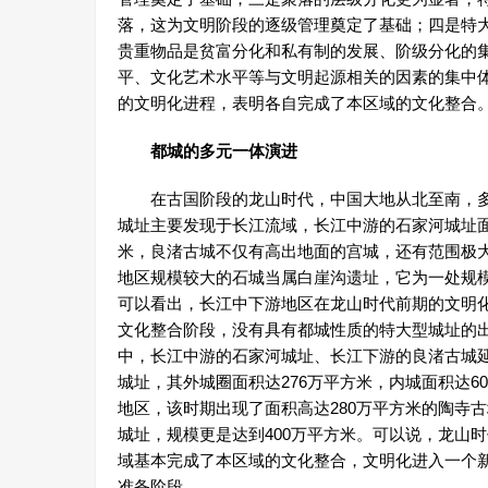
落，这为文明阶段的逐级管理奠定了基础；四是特
贵重物品是贫富分化和私有制的发展、阶级分化的
平、文化艺术水平等与文明起源相关的因素的集中
的文明化进程，表明各自完成了本区域的文化整合
都城的多元一体演进
在古国阶段的龙山时代，中国大地从北至南，多
城址主要发现于长江流域，长江中游的石家河城址面
米，良渚古城不仅有高出地面的宫城，还有范围极
地区规模较大的石城当属白崖沟遗址，它为一处规
可以看出，长江中下游地区在龙山时代前期的文明
文化整合阶段，没有具有都城性质的特大型城址的
中，长江中游的石家河城址、长江下游的良渚古城
城址，其外城圈面积达276万平方米，内城面积达
地区，该时期出现了面积高达280万平方米的陶寺
城址，规模更是达到400万平方米。可以说，龙山
域基本完成了本区域的文化整合，文明化进入一个
准备阶段。