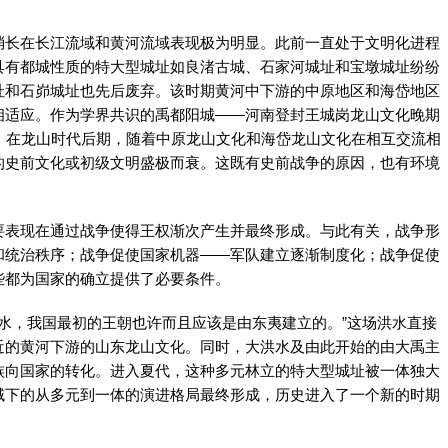
长在长江流域和黄河流域表现极为明显。此前一直处于文明化进程
具有都城性质的特大型城址如良渚古城、石家河城址和宝墩城址纷纷
址和石峁城址也先后废弃。该时期黄河中下游的中原地区和海岱地区
相适应。作为学界共识的禹都阳城——河南登封王城岗龙山文化晚期
，在龙山时代后期，随着中原龙山文化和海岱龙山文化在相互交流相
的史前文化或初级文明盛极而衰。这既有史前战争的原因，也有环境
表现在通过战争使得王权渐次产生并最终形成。与此有关，战争形
和统治秩序；战争促使国家机器——军队建立逐渐制度化；战争促使
些都为国家的确立提供了必要条件。
水，我国最初的王朝也许而且应该是由东夷建立的。”这场洪水直接
近的黄河下游的山东龙山文化。同时，大洪水及由此开始的由大禹主
族向国家的转化。进入夏代，这种多元林立的特大型城址被一体独大
域下的从多元到一体的演进格局最终形成，历史进入了一个新的时期