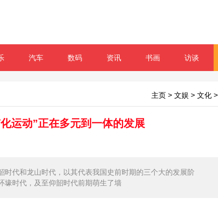
乐
汽车
数码
资讯
书画
访谈
主页
>
文娱
>
文化
>
市化运动”正在多元到一体的发展
韶时代和龙山时代，以其代表我国史前时期的三个大的发展阶
环壕时代，及至仰韶时代前期萌生了墙