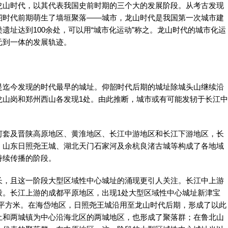
山时代，以其代表我国史前时期的三个大的发展阶段。从考古发现
韶时代前期萌生了墙垣聚落——城市，龙山时代是我国第一次城市建
遗址达到100余处，可以用“城市化运动”称之。龙山时代的城市化运
元到一体的发展轨迹。
迄今发现的时代最早的城址。仰韶时代后期的城址除城头山继续沿
龙山岗和郑州西山各发现1处。由此推断，城市或有可能发轫于长江中
套及晋陕高原地区、黄淮地区、长江中游地区和长江下游地区，长
。山东日照尧王城、湖北天门石家河及余杭良渚古城等构成了各地域
持续传播的阶段。
，且这一阶段大型区域性中心城址的涌现更引人关注。长江中上游
段。长江上游的成都平原地区，出现1处大型区域性中心城址新津宝
0万平方米。在海岱地区，日照尧王城沿用至龙山时代后期，形成了以此
土和两城镇为中心沿海北区的两城地区，也形成了聚落群；在鲁北山