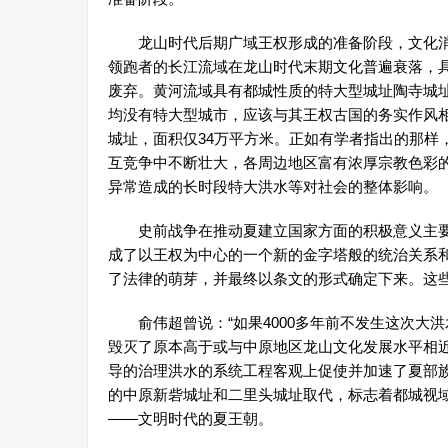
龙山时代后期广域王权形成的准备阶段，文化消
领跑者的长江流域在龙山时代末期文化普遍衰落，
废弃。黄河流域具有都城性质的特大型城址陶寺城
均没有特大型城市，应该与其王权古国的务实作风
城址，面积仅34万平方米。正如有学者指出的那样
互竞争中不断壮大，各周边地区富有浓厚宗教色彩
异常造成的长时段特大洪水等对社会的整体影响。
史前战争在推动夏建立国家方面的积极意义主要
成了以王权为中心的一个新的金字塔般的统治关系
了法律的萌芽，并最终以条文的形式确定下来。这
俞伟超曾说：“如果4000多年前不发生这次大洪
毁灭了原本高于或与中原地区龙山文化发展水平相
导的治理洪水的系统工程客观上促使并加速了夏部
的中原新砦城址和二里头城址取代，标志着都城视
——文明时代的夏王朝。