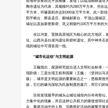
前地带至鲁西北平原南缘，发现了以临淄桐林遗址
陶寺遗址为代表，其规模约为280万平方米。另在
平方米，环壕面积亦达到300余万平方米。此一阶
阳平粮台、辉县孟庄、郾城郝家台、平顶山蒲城店
城址以及如新密新砦、巩义稍柴约100万平方米的
在以河套、晋陕高原地区为核心的北方地区，发
址、山西兴县白崖沟遗址和碧村遗址。其中神木石峁
现的城址中可谓首屈一指。
“城市化运动”与文明起源
王巍指出，探源研究提出进入文明社会标准：一
现阶级；三是出现王权和国家（王巍：《坚持以马克思
版）。城市是文明起源的重要标志之一，恩格斯曾
故，它们的壕沟深陷为氏族制度的墓穴，而它们的城
目前发现最早的城头山城址城垣内分布有祭坛、
力集中化的现象，并且这种公共权力的驱使使得社
众。奠基活动中的人祭、宗教祭祀活动的频繁开展表