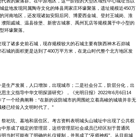
为代表的聚落群。在中原地区，这一阶段的大型区域性中心城址当以
运城盆地发现同属陶寺文化的绛县周家庄环壕聚落，遗址规模近450万
段的河南地区，还发现诸如安阳后冈、博爱西金城、登封王城岗、淮
、濮阳戚城、温县徐堡、新密古城寨、禹州瓦店等规模属于中小型的
大型环壕聚落。
现了诸多史前石城，现存规模较大的石城主要有陕西神木石峁城
石城的面积更是达到了400万平方米，在龙山时代整个北方地区发
是生产发展，人口增加，出现城市；二是社会分工，阶层分化，出
主义指导中华文明探源研究》，《光明日报》2022年6月6日14
作了一个经典阐释：“在新的设防城市的周围屹立着高峻的城墙并非无
楼已经耸入文明时代了。”
祭祀坑、墓地和居住区。考古资料表明城头山城址中出现了公共权
会中形成了稳定的管理层，这些管理层社会成员已经区别于普通民
明当时可能有了明确的礼仪规制，并形成了“巫师神权”。从目前城