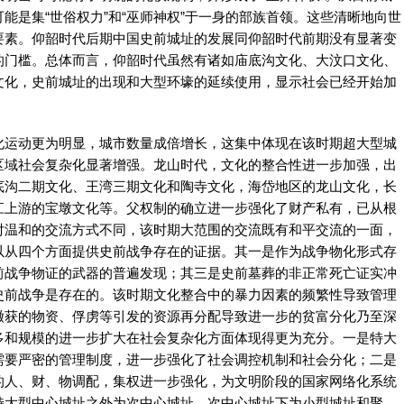
能是集“世俗权力”和“巫师神权”于一身的部族首领。这些清晰地向世
要素。仰韶时代后期中国史前城址的发展同仰韶时代前期没有显著变
的门槛。总体而言，仰韶时代虽然有诸如庙底沟文化、大汶口文化、
文化，史前城址的出现和大型环壕的延续使用，显示社会已经开始加
运动更为明显，城市数量成倍增长，这集中体现在该时期超大型城
区域社会复杂化显著增强。龙山时代，文化的整合性进一步加强，出
底沟二期文化、王湾三期文化和陶寺文化，海岱地区的龙山文化，长
江上游的宝墩文化等。父权制的确立进一步强化了财产私有，已从根
对温和的交流方式不同，该时期大范围的交流既有和平交流的一面，
以从四个方面提供史前战争存在的证据。其一是作为战争物化形式存
前战争物证的武器的普遍发现；其三是史前墓葬的非正常死亡证实冲
史前战争是存在的。该时期文化整合中的暴力因素的频繁性导致管理
缴获的物资、俘虏等引发的资源再分配导致进一步的贫富分化乃至深
多和规模的进一步扩大在社会复杂化方面体现得更为充分。一是特大
需要严密的管理制度，进一步强化了社会调控机制和社会分化；二是
的人、财、物调配，集权进一步强化，为文明阶段的国家网络化系统
特大型中心城址之外为次中心城址，次中心城址下为小型城址和聚