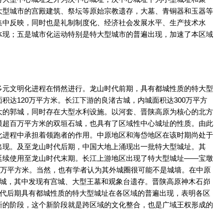
大型城市的宫殿建筑、祭坛等原始宗教遗存，大墓、青铜器和玉器等
集中反映，同时也是礼制制度化、经济社会发展水平、生产技术水
体现；五是城市化运动特别是特大型城市的普遍出现，加速了本区域
。
元文明化进程在悄然进行。龙山时代前期，具有都城性质的特大型
积达120万平方米。长江下游的良渚古城，内城面积达300万平方
大的郭城，同时存在大型水利设施。以河套、晋陕高原为核心的北方
模超百万平方米的双垣石城，也具有了区域性中心城址的性质。由此
化进程中承担着领跑者的作用。中原地区和海岱地区在该时期尚处于
出现。及至龙山时代后期，中国大地上涌现出一批特大型城址。其
延续使用至龙山时代末期。长江上游地区出现了特大型城址——宝墩
60万平方米。当然，也有学者认为其外城圈很可能不是城墙。在中原
古城，其中发现有宫城、大型王墓和观象台遗存。晋陕高原神木石峁
时代后期具有都城性质的特大型城址在各区域的普遍出现，表明各区
新的阶段，这个新阶段就是跨区域的文化整合，也是广域王权形成的