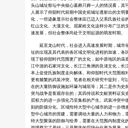
头山城址祭坛中央核心墓葬只葬一人的情况看，其可
人展示了仰韶时代前期中国史前城址透射出的文明
化，一些迹象显示社会整体应已迈入父系氏族社会
红山文化、大溪文化、屈家岭文化这样分布广泛的
速发展，但社会整体尚处于文明起源的萌发时期。
延至龙山时代，社会进入高速发展时期，城市化
址的出现及其代表的各区域文明化进程的加速，各
现了较仰韶时代范围更广的文化，如中原地区的庙
江中游的石家河文化，长江三角洲的良渚文化，长
本上促使氏族制度走向解体。和仰韶时代大范围相
更有频繁的武装冲突。笔者在相关研究中提到，可
在的大量防御设施如环壕与城垣等；其二是作为史
突与战争是客观存在的；其四传说和文献资料证实
层权力的进一步强化乃至集权的产生。武装冲突中
刻的阶级分化。区域性特大型中心城市的进一步增
型中心城市的营建，需要调动大量的人力和物力，
特大型聚落的防御与给养，需要在大范围内制度化
管理奠定了基础；三是聚落的层级分化更为显著，