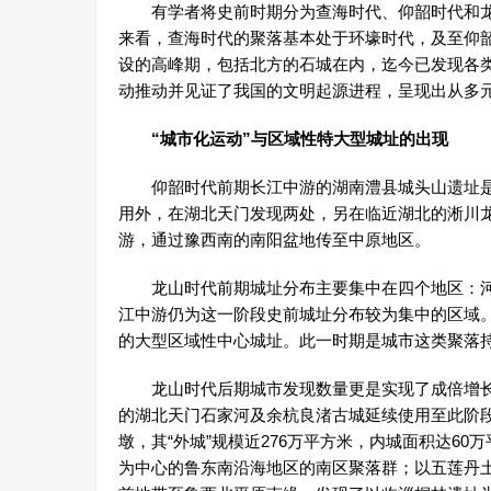
有学者将史前时期分为查海时代、仰韶时代和龙
来看，查海时代的聚落基本处于环壕时代，及至仰
设的高峰期，包括北方的石城在内，迄今已发现各类
动推动并见证了我国的文明起源进程，呈现出从多
“城市化运动”与区域性特大型城址的出现
仰韶时代前期长江中游的湖南澧县城头山遗址是
用外，在湖北天门发现两处，另在临近湖北的淅川
游，通过豫西南的南阳盆地传至中原地区。
龙山时代前期城址分布主要集中在四个地区：河
江中游仍为这一阶段史前城址分布较为集中的区域
的大型区域性中心城址。此一时期是城市这类聚落
龙山时代后期城市发现数量更是实现了成倍增长
的湖北天门石家河及余杭良渚古城延续使用至此阶
墩，其“外城”规模近276万平方米，内城面积达6
为中心的鲁东南沿海地区的南区聚落群；以五莲丹