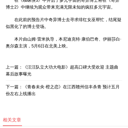
在《蜘蛛侠3》中开启了多元宇宙的奇异博士将在《奇异
博士2》中继续为观众带来充满无限未知的疯狂多元宇宙。
在此前的预告片中奇异博士去寻求绯红女巫帮忙，结尾疑
似黑化了的博士登场。
本片由山姆·雷米执导，本尼迪克特·康伯巴奇、伊丽莎白·
奥尔森主演，5月6日在北美上映。
上一篇：
《汪汪队立大功大电影》超高口碑大受欢迎 主题曲
幕后故事曝光
下一篇：
《青春未央·橙之恋》在江西赣州信丰杀青 预计五月
份左右上线播出
相关文章