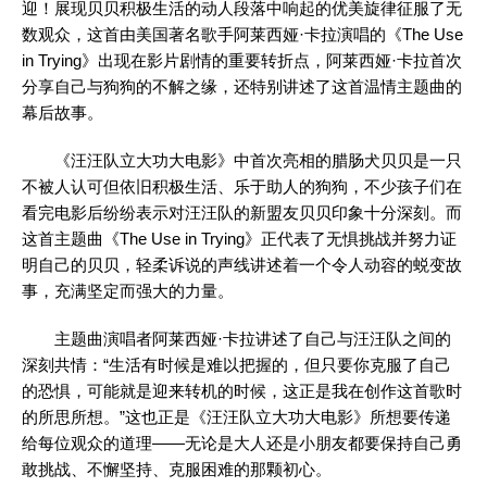
迎！展现贝贝积极生活的动人段落中响起的优美旋律征服了无
数观众，这首由美国著名歌手阿莱西娅·卡拉演唱的《The Use
in Trying》出现在影片剧情的重要转折点，阿莱西娅·卡拉首次
分享自己与狗狗的不解之缘，还特别讲述了这首温情主题曲的
幕后故事。
《汪汪队立大功大电影》中首次亮相的腊肠犬贝贝是一只
不被人认可但依旧积极生活、乐于助人的狗狗，不少孩子们在
看完电影后纷纷表示对汪汪队的新盟友贝贝印象十分深刻。而
这首主题曲《The Use in Trying》正代表了无惧挑战并努力证
明自己的贝贝，轻柔诉说的声线讲述着一个令人动容的蜕变故
事，充满坚定而强大的力量。
主题曲演唱者阿莱西娅·卡拉讲述了自己与汪汪队之间的
深刻共情：“生活有时候是难以把握的，但只要你克服了自己
的恐惧，可能就是迎来转机的时候，这正是我在创作这首歌时
的所思所想。”这也正是《汪汪队立大功大电影》所想要传递
给每位观众的道理——无论是大人还是小朋友都要保持自己勇
敢挑战、不懈坚持、克服困难的那颗初心。