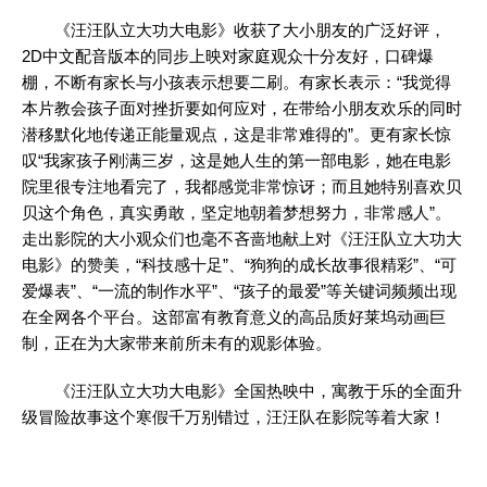
《汪汪队立大功大电影》收获了大小朋友的广泛好评，
2D中文配音版本的同步上映对家庭观众十分友好，口碑爆
棚，不断有家长与小孩表示想要二刷。有家长表示：“我觉得
本片教会孩子面对挫折要如何应对，在带给小朋友欢乐的同时
潜移默化地传递正能量观点，这是非常难得的”。更有家长惊
叹“我家孩子刚满三岁，这是她人生的第一部电影，她在电影
院里很专注地看完了，我都感觉非常惊讶；而且她特别喜欢贝
贝这个角色，真实勇敢，坚定地朝着梦想努力，非常感人”。
走出影院的大小观众们也毫不吝啬地献上对《汪汪队立大功大
电影》的赞美，“科技感十足”、“狗狗的成长故事很精彩”、“可
爱爆表”、“一流的制作水平”、“孩子的最爱”等关键词频频出现
在全网各个平台。这部富有教育意义的高品质好莱坞动画巨
制，正在为大家带来前所未有的观影体验。
《汪汪队立大功大电影》全国热映中，寓教于乐的全面升
级冒险故事这个寒假千万别错过，汪汪队在影院等着大家！