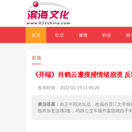
首页
生活
健康
科技
娱
影视
《开端》肖鹤云遭搜捕情绪崩溃 
发布时间：2022-01-19 11:45:26
最佳答案：
由正午阳光出品，改编自晋江文学城
晚将加更连播3集，45路公交车爆炸案隐藏凶手