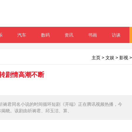
乐
汽车
数码
资讯
书画
访谈
主页
>
文娱
>
影视
>
反转剧情高潮不断
祈祷君同名小说的时间循环短剧《开端》正在腾讯视频热播，今
将揭晓。该剧由祈祷君、邱玉洁、算、