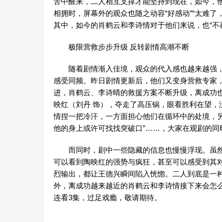
苦中醒来，二人相互支撑才能坚持到现在，如今，
相拥时，屏幕外的观众也随之动容“好感动”“太难
其中，如今的肖鹤云和李诗情对于他们来说，也“不
极限营救步步升级 反转剧情高潮不断
随着剧情渐入佳境，观众的代入感也越来越强，
感受同频。昨日剧情更新后，他们又变身营救专家，
进，肖鹤云、李诗晴的救援方案不断升级，离成功
映红（刘丹 饰），夺走了高压锅，眼看胜利在望，
情捏一把冷汗，一方面担心他们在循环中的处境，另
他的身上或许可找找突破口”……，大家在观剧的同
而同时，剧中一些隐藏的信息也慢慢浮现。虽然
可以看到陶映红的强势与疯狂，甚至可以感受到其
烈输出，都让王德兴瞬间陷入恍惚。二人到底是一
外，离成功越来越近的肖鹤云和李诗情接下来会怎么
连看3集，过足戏瘾，敬请期待。