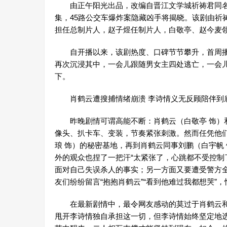
由正午阳光出品，改编自晋江文学城祈祷君同名小
集，45路公交车爆炸案隐藏凶手将揭晓。该剧由祈
担任总制片人，赵子煜任制片人，白敬亭、赵今麦
自开播以来，该剧热度、口碑节节攀升，首周播
再次沉浸其中，一会儿跟随男女主四处逃亡，一会
下。
肖鹤云遭搜捕情绪崩溃 李诗情义无反顾陪伴到
昨晚剧情可谓高能不断：肖鹤云（白敬亭 饰）和
像头、扒卡车、变装，节奏紧张刺激。然而任凭他
琅 饰）的秘密基地，再到肖鹤云同事刘鹏（白宇帆
外的观众也捏了一把汗“太紧张了，心跳都不受控制
面对自己失误杀人的事实；另一方面又要遭受警方
友们纷纷留言“抱抱肖鹤云”“看到他难过我都想哭”
在最新剧情中，最令网友感动的莫过于肖鹤云和
甩开李诗情独自承担这一切，但李诗情始终坚定地