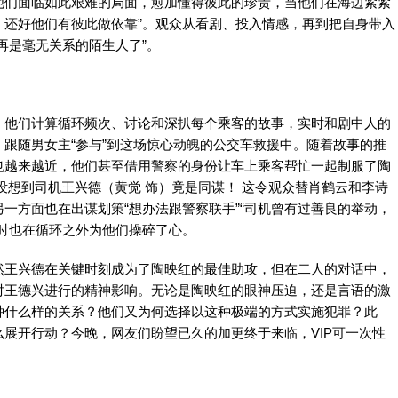
他们面临如此艰难的局面，愈加懂得彼此的珍贵，当他们在海边紧紧
了，还好他们有彼此做依靠”。观众从看剧、投入情感，再到把自身带入
再是毫无关系的陌生人了”。
他们计算循环频次、讨论和深扒每个乘客的故事，实时和剧中人的
跟随男女主“参与”到这场惊心动魄的公交车救援中。随着故事的推
也越来越近，他们甚至借用警察的身份让车上乘客帮忙一起制服了陶
没想到司机王兴德（黄觉 饰）竟是同谋！ 这令观众替肖鹤云和李诗
一方面也在出谋划策“想办法跟警察联手”“司机曾有过善良的举动，
时也在循环之外为他们操碎了心。
王兴德在关键时刻成为了陶映红的最佳助攻，但在二人的对话中，
对王德兴进行的精神影响。无论是陶映红的眼神压迫，还是言语的激
种什么样的关系？他们又为何选择以这种极端的方式实施犯罪？此
展开行动？今晚，网友们盼望已久的加更终于来临，VIP可一次性