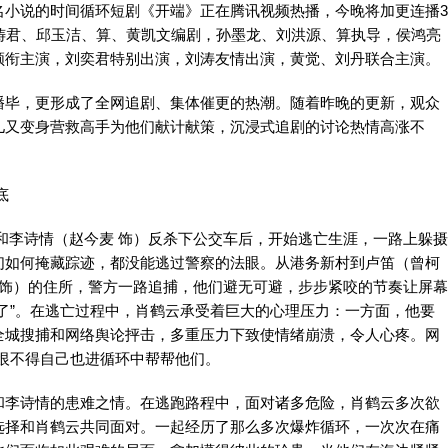
说的时间循环短剧《开端》正在腾讯视频热播，今晚将加更连播3
祷君、邱玉洁、算、黄凯文编剧，孙墨龙、刘洪源、算执导，侯鸿亮
领衔主演，刘奕君特别出演，刘涛友情出演，黄觉、刘丹联合主演。
毕，更形成了全网追剧、集体催更的热潮。随着昨晚的更新，观众
儿又变身营救高手为他们献计献策，沉浸式追剧的讨论热情高涨不
底
李诗情（赵今麦 饰）反杀下公交车后，开始逃亡生涯，一路上躲摄
们如何掩藏踪迹，都没能逃过警察的法眼。从港务新村到卢笛（曾柯
 饰）的住所，警方一路追捕，他们避无可避，步步紧咬的节奏让屏幕
了”。在逃亡过程中，肖鹤云承受着巨大的心理压力：一方面，他要
全城搜捕和网络舆论抨击，多重压力下致使情绪崩溃，令人心疼。网
，恨不得自己也进循环中帮帮他们。
李诗情的患难之情。在逃跑路程中，面对诸多危险，肖鹤云多次欲
选择和肖鹤云共同面对。一起经历了那么多次爆炸循环，一次次在痛