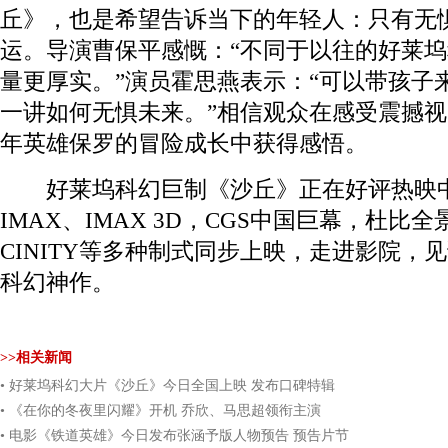
丘》，也是希望告诉当下的年轻人：只有无
运。导演曹保平感慨：“不同于以往的好莱
量更厚实。”演员霍思燕表示：“可以带孩子
一讲如何无惧未来。”相信观众在感受震撼
年英雄保罗的冒险成长中获得感悟。
好莱坞科幻巨制《沙丘》正在好评热映中，
IMAX、IMAX 3D，CGS中国巨幕，杜比
CINITY等多种制式同步上映，走进影院，
科幻神作。
>>相关新闻
• 好莱坞科幻大片《沙丘》今日全国上映 发布口碑特辑
• 《在你的冬夜里闪耀》开机 乔欣、马思超领衔主演
• 电影《铁道英雄》今日发布张涵予版人物预告 预告片节