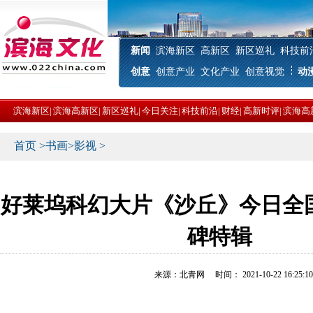
新闻
滨海新区
高新区
新区巡礼
科技前
创意
创意产业
文化产业
创意视觉
动
滨海新区
|
滨海高新区
|
新区巡礼
|
今日关注
|
科技前沿
|
财经
|
高新时评
|
滨海高
首页
>
书画
>
影视
>
好莱坞科幻大片《沙丘》今日全
碑特辑
来源：北青网 时间： 2021-10-22 16:25:1