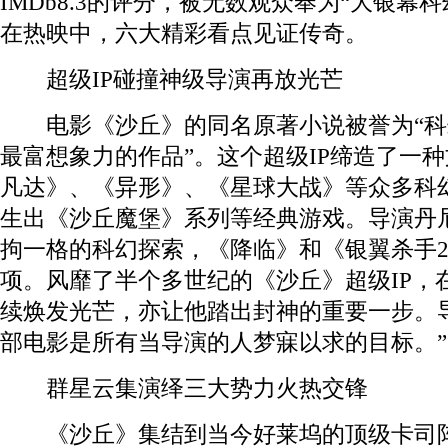
IMDb8.3的评分，被无数观众奉为“大银幕
在热映中，六大精彩看点见证传奇。
超级IP碰撞神级导演再放光芒
电影《沙丘》的同名原著小说被誉为“科幻
最富想象力的作品”。这个超级IP缔造了一
凡达》、《异形》、《星球大战》等众多科
生出《沙丘魔堡》系列等经典游戏。导演丹
拘一格的科幻探索，《降临》和《银翼杀手2
项。风靡了半个多世纪的《沙丘》超级IP，
续焕发光芒，亦让他踏出封神的重要一步。
部电影是所有当导演的人梦寐以求的目标。”
群星云集演绎三大势力火热交锋
《沙丘》集结到当今好莱坞的顶级卡司阵