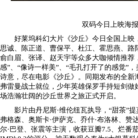
双码今日上映海
好莱坞科幻大片《沙丘》今日全国上映，
思诚、陈正道、曹保平、杜江、霍思燕、路
俞白眉、张译、赵天宇等众多大咖倾情推荐
感”、“像诗一样美”、“毛孔打开了的感觉”
诗意，尽在电影《沙丘》。同期发布的全新
弗雷曼战士就位，少年英雄保罗手持短剑做
场浩瀚壮阔的沙丘世界之旅正式开启。
影片由丹尼斯·维伦纽瓦执导，“甜茶”提莫
弗格森、奥斯卡·伊萨克、乔什·布洛林、赞
尔·巴登、张震等主演，收获豆瓣7.5、烂番茄