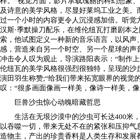
样。”视觉方面，影片承载瑰丽的科幻想象
及诗意的美学风格，尽显好莱坞工业之美。而
过一个小时的内容更令人沉浸感加倍。听觉
汉斯·季默操刀配乐，在维伦纽瓦打磨剧本
索，他试图定义一种新的音乐语言，以风声
感，营造来自另一个时空、另一个星球的声
冲击令人叹为观止，导演路阳表示：“制作
伦纽瓦的美学风格很强烈很独特，呈现的沙
演田羽生称赞;“给我们带来拓宽眼界的视觉
叹：“很多画面像画一样美，像诗一样美，像
巨兽沙虫惊心动魄暗藏哲思
生活在无垠沙漠中的沙虫可长达400米，
以吞噬一切，带来无处不在的紧张和压抑气
造物主，产出的珍贵香料是人类生存和发展