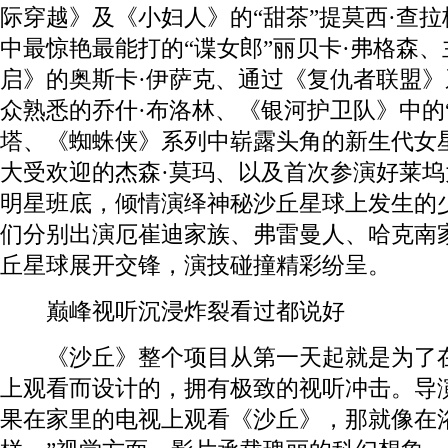
际穿越》及《小妇人》的“甜茶”提莫西·查
中最惊艳最能打的“谍女郎”丽贝卡·弗格森
启》的奥斯卡·伊萨克、通过《复仇者联盟》
众熟悉的乔什·布洛林、《银河护卫队》中的“
塔、《蜘蛛侠》系列中崭露头角的新生代女
大受欢迎的杰森·莫玛、以及首次参演好莱
明星班底，倾情演绎神秘沙丘星球上发生的
们分别出演厄崔迪家族、弗雷曼人、哈克南
丘星球展开交锋，演技碰撞精彩纷呈。
巅峰视听沉浸炸裂看过都说好
《沙丘》整个项目从第一天起就是为了在大
上观看而设计的，拥有极致的视听冲击。导
果在家里的电视上观看《沙丘》，那就像在