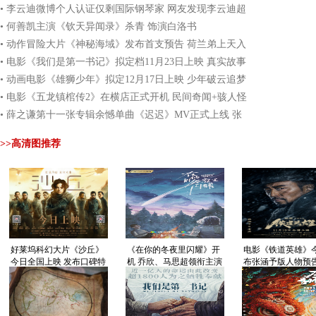
奏紧凑
• 李云迪微博个人认证仅剩国际钢琴家 网友发现李云迪超
话被禁言
• 何善凯主演《钦天异闻录》杀青 饰演白洛书
• 动作冒险大片《神秘海域》发布首支预告 荷兰弟上天入
海寻找神秘宝藏
• 电影《我们是第一书记》拟定档11月23日上映 真实故事
无滤镜展现时代力量
• 动画电影《雄狮少年》拟定12月17日上映 少年破云追梦
演绎逆袭人生
• 电影《五龙镇棺传2》在横店正式开机 民间奇闻+骇人怪
物再现终极对决
• 薛之谦第十一张专辑余憾单曲《迟迟》MV正式上线 张
艺上友情出演女主角
>>高清图推荐
好莱坞科幻大片《沙丘》
《在你的冬夜里闪耀》开
电影《铁道英雄》
今日全国上映 发布口碑特
机 乔欣、马思超领衔主演
布张涵予版人物预告
辑
片节奏紧凑