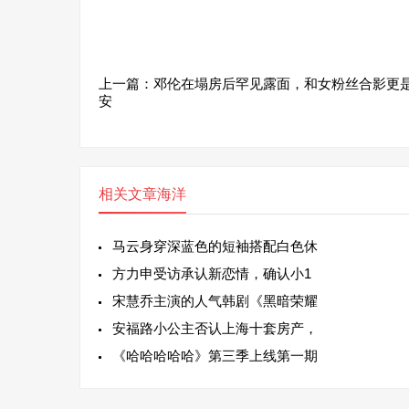
上一篇：
邓伦在塌房后罕见露面，和女粉丝合影更
安
相关文章
海洋
马云身穿深蓝色的短袖搭配白色休
方力申受访承认新恋情，确认小1
宋慧乔主演的人气韩剧《黑暗荣耀
安福路小公主否认上海十套房产，
《哈哈哈哈哈》第三季上线第一期