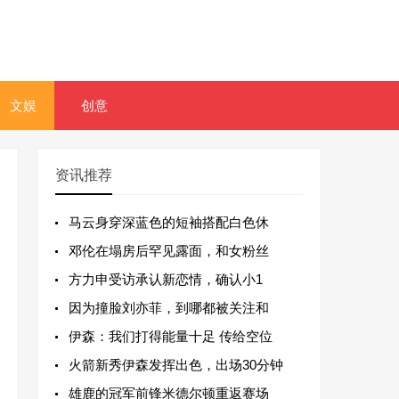
文娱
创意
资讯推荐
马云身穿深蓝色的短袖搭配白色休
邓伦在塌房后罕见露面，和女粉丝
方力申受访承认新恋情，确认小1
因为撞脸刘亦菲，到哪都被关注和
伊森：我们打得能量十足 传给空位
火箭新秀伊森发挥出色，出场30分钟
雄鹿的冠军前锋米德尔顿重返赛场