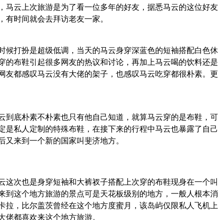
，马云上次旅游是为了看一位多年的好友，据悉马云的这位好友
，有时间就会去拜访老友一家。
候打扮是超级低调，当天的马云身穿深蓝色的短袖搭配白色休
穿的布鞋引起很多网友的热议和讨论，再加上马云喝的饮料还是
网友都感叹马云没有大佬的架子，也感叹马云吃穿都很朴素。更
到底朴素不朴素也只有他自己知道，就算马云穿的是布鞋，可
定是私人定制的特殊布鞋，在接下来的行程中马云也暴露了自己
后又来到一个新的国家叫斐济地方。
这次也是身穿短袖和大裤衩子搭配上次穿的布鞋现身在一个叫
来到这个地方旅游的景点可是天花板级别的地方，一般人根本消
卡拉，比尔盖茨曾经在这个地方度蜜月，该岛屿仅限私人飞机上
大佬都喜欢来这个地方旅游。