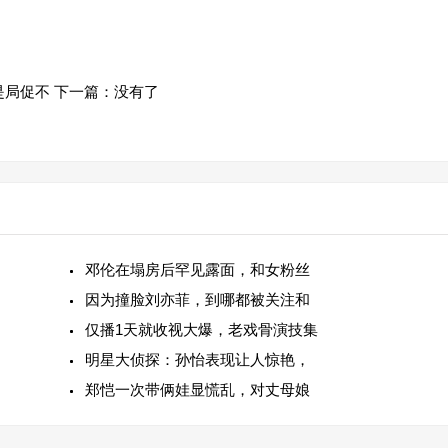
是局促不
下一篇：没有了
邓伦在塌房后罕见露面，和女粉丝
因为撞脸刘亦菲，到哪都被关注和
仅播1天就收视大爆，老戏骨演技集
明星大侦探：孙怡表现让人惊艳，
郑恺一次带俩娃显慌乱，对丈母娘