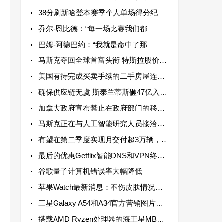
38分刷新哈登本赛季个人单场得分纪
乔尔-恩比德：“每一场比赛我们都
巴姆-阿德巴约：“我就是命中了那
马斯克夺回全球首富头衔 特斯拉股价飙涨使其财富迅速回升
美国有待完成买卖手续的二手房屋连续两个月增加
确保供应链无虞 斯泰兰蒂斯砸47亿入股阿根廷铜矿
加拿大政府宣布禁止在政府部门的移动设备上使用TikTok
马斯克正在与人工智能研究人员接洽，以开发ChatGPT的替代品
有望在第二季度实现月交付超3万辆，年交付目标有望达到30万辆
最后的优惠Getflix智能DNS和VPN终身订阅只需49美元
谷歌量子计算机错误率大幅降低
苹果Watch最新消息：不伤皮肤情况下监测血糖水平
三星Galaxy A54和A34官方营销图片泄露 采用3.5毫米耳机插孔
搭载AMD Ryzen处理器的海王星MBG6迷你电脑亮相