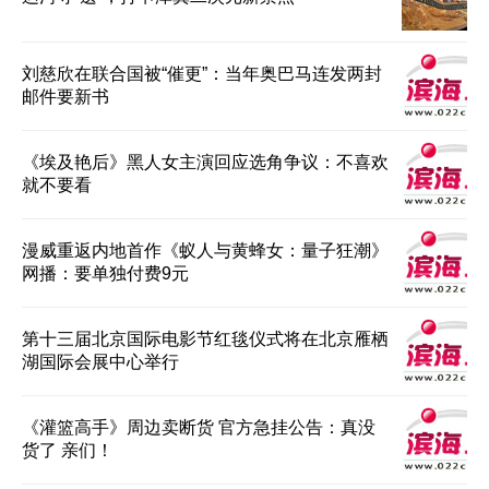
刘慈欣在联合国被“催更”：当年奥巴马连发两封
邮件要新书
《埃及艳后》黑人女主演回应选角争议：不喜欢
就不要看
漫威重返内地首作《蚁人与黄蜂女：量子狂潮》
网播：要单独付费9元
第十三届北京国际电影节红毯仪式将在北京雁栖
湖国际会展中心举行
《灌篮高手》周边卖断货 官方急挂公告：真没
货了 亲们！