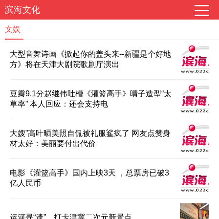
滨海文化
文娱
大型音舞诗画《掀起你的盖头来--新疆是个好地
方》将在天津大剧院歌剧厅演出
豆瓣9.1分赵继伟吐槽《灌篮高手》晴子造型“太
草率” 本人回应：还会支持电
大嫂”高叶晒美照自侃被礼服鲨疯了 网友点赞身
材太好：美丽要付出代价
电影《灌篮高手》国内上映3天 ，总票房已破3
亿人民币
运河寻“遗”，打卡津冀二次元新景点