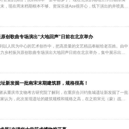
末，现在周末档期根本不够。资深乐迷Aze很开心，线下演出的井喷真的
原创歌曲专场演出“大地回声”日前在北京举办
身到以人民为中心的艺术创作中，把高质量的文艺精品奉献给老百姓。由中
助力乡村振兴原创歌曲专场演出大地回声日前在北京举办，集中展示出近
遗址新发掘一批南宋末期建筑群，规格很高！
记者从重庆市文物考古研究院了解到，在重庆合川钓鱼城遗址新发掘了一批
专家认为，此次发现遗址的建筑规模和规格之高，在之前宋元（蒙）战争