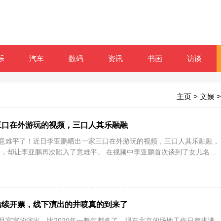
乐
汽车
数码
资讯
书画
访谈
主页
>
文娱
>
三口在外游玩的视频，三口人其乐融融
又意难平了！近日李亚鹏晒出一家三口在外游玩的视频，三口人其乐融融，
，却让李亚鹏再次陷入了意难平。 在视频中李亚鹏首次谈到了女儿名字
陆续开票，线下演出的井喷真的到来了
个月官宣的演出，比2020年一整年都多了。现在北京的场地工作日都排满