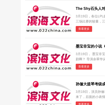
The Shy石
3月19日，各位L
三场比赛的较量，三
松横扫了
查看更多
墨宝非宝的小说《
3月19日， 墨宝
剧啊？ 导演余翠华
里桃
查看更多
孙俪大提琴考级
3月19日，演员孙
来了，后面的小表
谦
查看更多