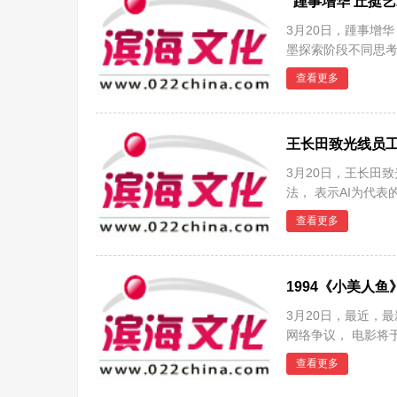
“踵事增华 丘挺
3月20日，踵事增
墨探索阶段不同思考
《黄
查看更多
王长田致光线员
3月20日，王长田
法， 表示AI为代
里
查看更多
1994《小美人鱼
3月20日，最近，
网络争议， 电影将
童话
查看更多