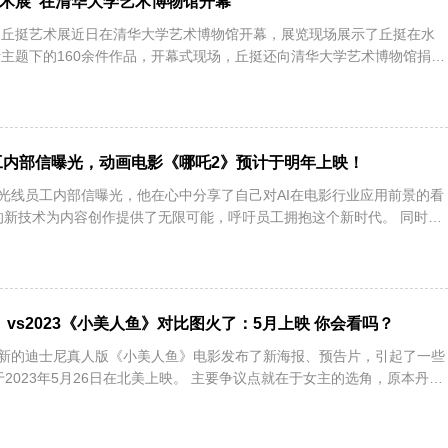
艺术展”在清华大学艺术博物馆开幕
华 丘挺艺术展近日在清华大学艺术博物馆开幕，展览现场展示了丘挺在水
主题下的160余件作品，开幕式现场，丘挺还向清华大学艺术博物馆捐赠
工内部信曝光，动画电影《哪吒2》预计于明年上映！
致光线员工内部信曝光，他在心中分享了自己对AI在电影行业应用前景的看
表的新技术为内容创作提供了无限可能，呼吁员工拥抱这个新时代。 同时信
》vs2023《小美人鱼》对比图火了：5月上映 你会看吗？
最新的迪士尼真人版《小美人鱼》电影发布了新海报、预告片，引起了一些
于2023年5月26日在北美上映。 主要争议点就在于女主的选角，原本丹麦