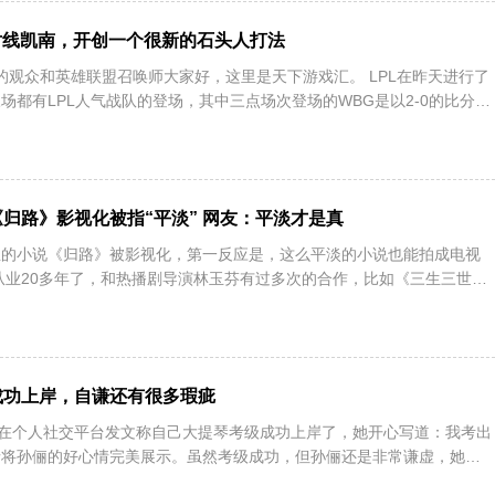
头人对线凯南，开创一个很新的石头人打法
PL的观众和英雄联盟召唤师大家好，这里是天下游戏汇。 LPL在昨天进行了
场都有LPL人气战队的登场，其中三点场次登场的WBG是以2-0的比分轻
归路》影视化被指“平淡” 网友：平淡才是真
非宝的小说《归路》被影视化，第一反应是，这么平淡的小说也能拍成电视
从业20多年了，和热播剧导演林玉芬有过多次的合作，比如《三生三世十
成功上岸，自谦还有很多瑕疵
俪在个人社交平台发文称自己大提琴考级成功上岸了，她开心写道：我考出
情将孙俪的好心情完美展示。虽然考级成功，但孙俪还是非常谦虚，她自