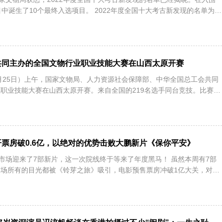
目中诞生了10个最终入选项目。 2022年度全国十大考古新发现的名单为：
共同主办的全国文物行业职业技能大赛在山西太原开赛
3月25日）上午，国家文物局、人力资源社会保障部、中华全国总工会共同
职业技能大赛在山西太原开赛。来自全国的219名选手同台竞技。比赛设
票房破0.6亿，以绝对的优势击败大鹏新片《保你平安》
影市场迎来了7部新片，这一次院线终于等来了年度黑马！ 虽然本周有7部
场所有的目光都被《铃芽之旅》吸引，电影预售票房冲破1亿大关，对于