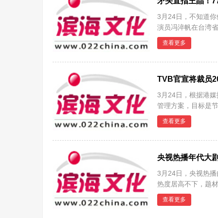
矛头直指王晶！7
3月24日，不知道
演员冯淬帆在台湾省
港拍
查看更多
TVB官宣将裁员
3月24日，根据港
管理方案，目标是节
人被裁
查看更多
央视热播年代大
3月24日，央视热
热度居高不下，题材
断
查看更多