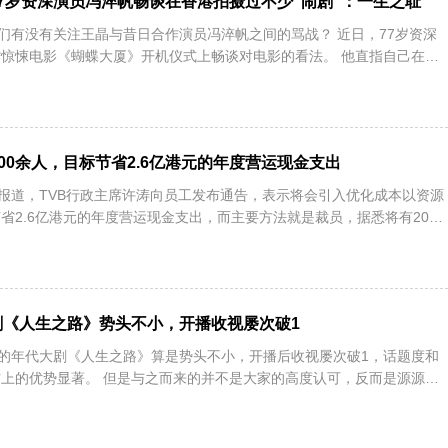
7岁资深演员冯淬帆畅谈在香港拍摄过不少“闹剧”：一生之耻
你们有没有关注王晶与昔日合作演员冯淬帆之间的骂战？ 近日，77岁资深
惊悚电影《蝴蝶大厦》开机仪式上畅谈对电影的看法。 他直指自己在香
200余人，目标节省2.6亿港元的年度营运现金支出
媒报道，TVB行政主席许涛向员工发布通告，表示将会引入优化成本以资源
省2.6亿港元的年度营运现金支出，而主要方法就是裁员，据悉将有200
剧《人生之路》势头不小，开播收视屡次破1
播的年代大剧《人生之路》算是势头不小，开播后收视屡次破1，话题度和
上的优势显著。 但是与之而来的并不是大家的高度认可，反而是源源不