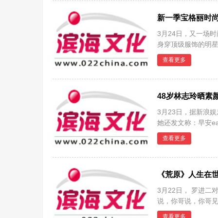
新一季宝格丽时尚
3月24日，又一场
身穿顶级服饰的明星
裙的
查看更多
48岁林志玲晒素
3月23日，据新浪
她还发文称：早安ea
AKIRA黑
查看更多
《荒原》人生在
3月22日， 罗进
说，你哥说，你哥见
就信
查看更多