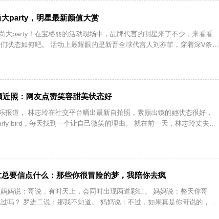
大party，明星最新颜值大赏
时尚大party！在宝格丽的活动现场中，品牌代言的明星来了不少，来看看
们状态如何吧。 活动上最耀眼的是新晋全球代言人刘亦菲，穿着深V条纹
颜近照：网友点赞笑容甜美状态好
娱乐报道， 林志玲在社交平台晒出最新自拍照，素颜出镜的她状态很好，
rly bird，每天找到一个让自己微笑的理由。 就在前一天，林志玲丈夫
世总要信点什么：那些你很冒险的梦，我陪你去疯
二对妈妈说：哥说，有时天上，会同时出现两道彩虹。 妈妈说：整天你哥
过吗？ 罗进二说：那我不知道。 妈妈说：不过，如果真是你哥说的，我