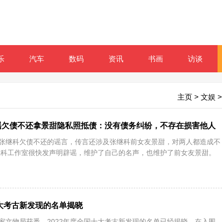
乐
汽车
数码
资讯
书画
访谈
主页
>
文娱
>
谣欠债不还拿景甜隐私照抵债：没有债务纠纷，不存在损害他人
出张继科欠债不还的谣言，传言还涉及张继科前女友景甜，对两人都造成不
继科工作室很快发声明辟谣，维护了自己的名声，也维护了前女友景甜。
十大考古新发现的名单揭晓
国家文物局获悉，2022年度全国十大考古新发现的名单已经揭晓。在入围