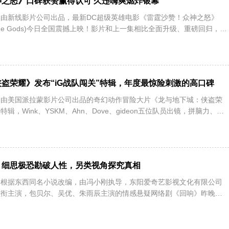
之怒》口碑获赞赢得认可 久违嗨爽燃炸银幕
日讯：由新线影片公司出品，最新DC超级英雄电影《雷霆沙赞！众神之怒》
ry of the Gods)今日全国震撼上映！影片和上一集相比全面升级、重磅回归，更
盗荣耀》发布“iG战队闯关”特辑，年度最惊险刺激的高口碑
日讯：由美国派拉蒙影片公司出品的奇幻动作冒险大片《龙与地下城：侠盗荣
辑，Wink、YSKM、Ahn、Dove、gideon五位队员出镜，拼脑力、比
》细思极恐勘破人性，另类视角探究真相
日讯：根据东西同名小说改编，由冯小刚执导，东阳爱奇艺影视文化有限公司
领衔主演，包贝尔、吴优、朱雨辰主演的情感悬疑网络剧《回响》昨晚在