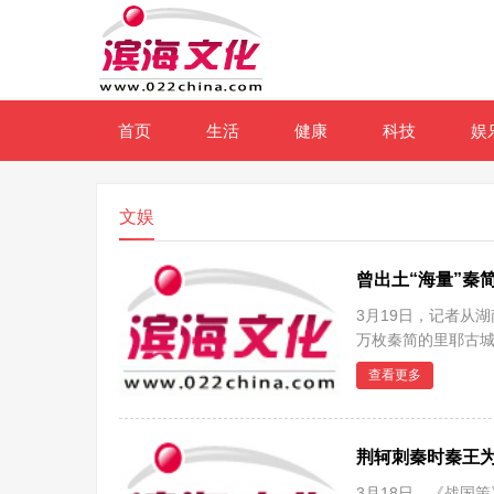
首页
生活
健康
科技
娱
文娱
曾出土“海量”秦
3月19日，记者从
万枚秦简的里耶古城
及后续
查看更多
荆轲刺秦时秦王
3月18日，《战国