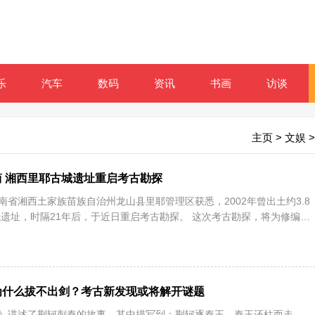
乐
汽车
数码
资讯
书画
访谈
主页
>
文娱
>
简 湘西里耶古城遗址重启考古勘探
湖南省湘西土家族苗族自治州龙山县里耶管理区获悉，2002年曾出土约3.8
遗址，时隔21年后，于近日重启考古勘探。 这次考古勘探，将为修编以
为什么拔不出剑？考古新发现或将解开谜题
策》讲述了荆轲刺秦的故事，其中描写到：荆轲逐秦王，秦王还柱而走、