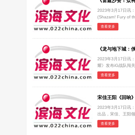
《雷霆沙赞！众神
2023年3月17
(Shazam! Fu
宏大的动作场面
查看更多
《龙与地下城：侠
2023年3月17
耀》发布iG战队闯关特
勇气，花式安利电
查看更多
宋佳王阳《回响
2023年3月17
出品，宋佳、王阳
爱奇艺
查看更多