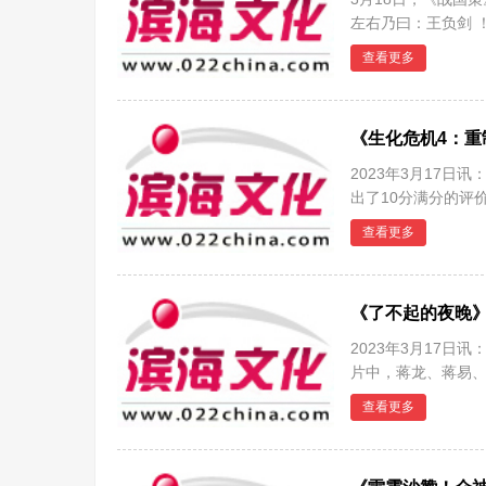
左右乃曰：王负剑 
西
查看更多
《生化危机4：重
2023年3月17日
出了10分满分的评
构建和完
查看更多
《了不起的夜晚》
2023年3月17
片中，蒋龙、蒋易
打磨好
查看更多