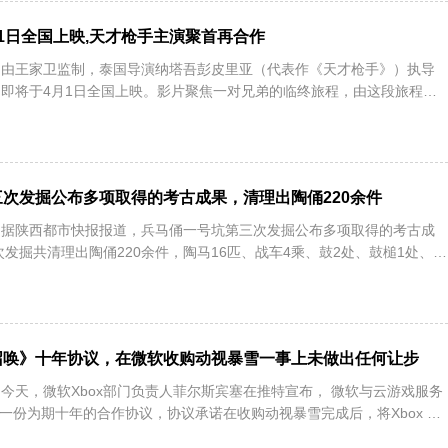
1日全国上映,天才枪手主演聚首再合作
日讯：由王家卫监制，泰国导演纳塔吾彭皮里亚（代表作《天才枪手》）执导
即将于4月1日全国上映。影片聚焦一对兄弟的临终旅程，由这段旅程中
次发掘公布多项取得的考古成果，清理出陶俑220余件
日讯：据陕西都市快报报道，兵马俑一号坑第三次发掘公布多项取得的考古成
次发掘共清理出陶俑220余件，陶马16匹、战车4乘、鼓2处、鼓槌1处、漆
召唤》十年协议，在微软收购动视暴雪一事上未做出任何让步
讯：今天，微软Xbox部门负责人菲尔斯宾塞在推特宣布， 微软与云游戏服务
署了一份为期十年的合作协议，协议承诺在收购动视暴雪完成后，将Xbox PC