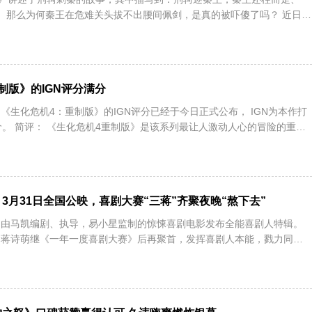
！ 那么为何秦王在危难关头拔不出腰间佩剑，是真的被吓傻了吗？ 近日，
制版》的IGN评分满分
讯：《生化危机4：重制版》的IGN评分已经于今日正式公布， IGN为本作打
价。 简评： 《生化危机4重制版》是该系列最让人激动人心的冒险的重新
3月31日全国公映，喜剧大赛“三蒋”齐聚夜晚“熬下去”
日讯：由马凯编剧、执导，易小星监制的惊悚喜剧电影发布全能喜剧人特辑。
、蒋诗萌继《一年一度喜剧大赛》后再聚首，发挥喜剧人本能，戮力同心