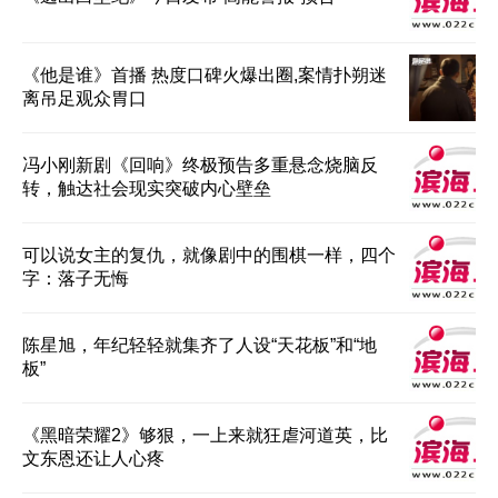
《他是谁》首播 热度口碑火爆出圈,案情扑朔迷
离吊足观众胃口
冯小刚新剧《回响》终极预告多重悬念烧脑反
转，触达社会现实突破内心壁垒
可以说女主的复仇，就像剧中的围棋一样，四个
字：落子无悔
陈星旭，年纪轻轻就集齐了人设“天花板”和“地
板”
《黑暗荣耀2》够狠，一上来就狂虐河道英，比
文东恩还让人心疼